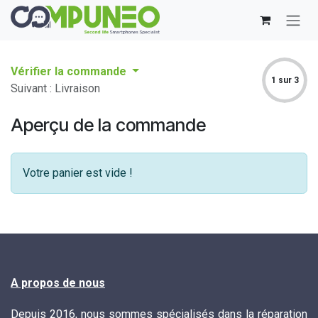
Se rendre au contenu
Vérifier la commande
1 sur 3
Suivant : Livraison
Aperçu de la commande
Votre panier est vide !
A propos de nous
Depuis 2016, nous sommes spécialisés dans la réparation