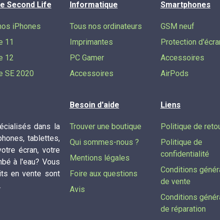
e Second Life
Informatique
Smartphones
nos iPhones
Tous nos ordinateurs
GSM neuf
e 11
Imprimantes
Protection d'écra
e 12
PC Gamer
Accessoires
e SE 2020
Accessoires
AirPods
Besoin d'aide
Liens
cialisés dans la
Trouver une boutique
Politique de reto
phones, tablettes,
Qui sommes-nous ?
Politique de
tre écran, votre
confidentialité
Mentions légales
mbé à l'eau? Vous
Conditions génér
its en vente sont
Foire aux questions
de vente
.
Avis
Conditions génér
de réparation