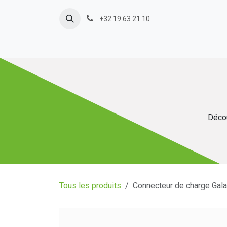
Se rendre au contenu
+32 19 63 21 10
Décou
Tous les produits
Connecteur de charge Gal