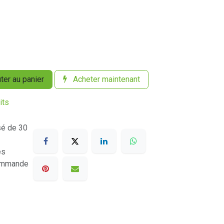
ter au panier
Acheter maintenant
its
sé de 30
es
commande