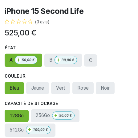
iPhone 15 Second Life
(0 avis)
525,00
€
ÉTAT
+
+
A
B
C
50,00
€
30,00
€
COULEUR
Bleu
Jaune
Vert
Rose
Noir
CAPACITÉ DE STOCKAGE
+
256Go
128Go
50,00
€
+
512Go
100,00
€