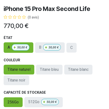
iPhone 15 Pro Max Second Life
(0 avis)
770,00
€
ÉTAT
+
+
A
B
C
50,00
€
30,00
€
COULEUR
Titane naturel
Titane bleu
Titane blanc
Titane noir
CAPACITÉ DE STOCKAGE
+
512Go
256Go
50,00
€