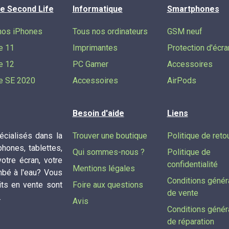
e Second Life
Informatique
Smartphones
nos iPhones
Tous nos ordinateurs
GSM neuf
e 11
Imprimantes
Protection d'écra
e 12
PC Gamer
Accessoires
e SE 2020
Accessoires
AirPods
Besoin d'aide
Liens
cialisés dans la
Trouver une boutique
Politique de reto
phones, tablettes,
Qui sommes-nous ?
Politique de
tre écran, votre
confidentialité
Mentions légales
mbé à l'eau? Vous
Conditions génér
its en vente sont
Foire aux questions
de vente
.
Avis
Conditions génér
de réparation