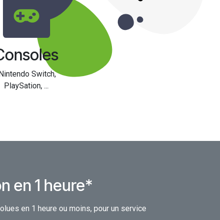
Consoles
Nintendo Switch,
PlaySation, ...
n en 1 heure*
lues en 1 heure ou moins, pour un service