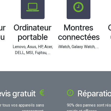
ur
Ordinateur
Montres
au
portable
connectées
Lenovo, Asus, HP, Acer,
iWatch, Galaxy Watch, ...
DELL, MSI, Fujitsu, ...
vis gratuit
Réparatio
ur tous vos appareils sans
90% des pannes sont réso