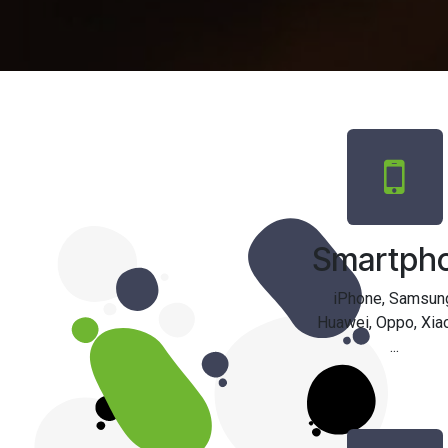
Smartph
iPhone, Samsun
Huawei, Oppo, Xia
...