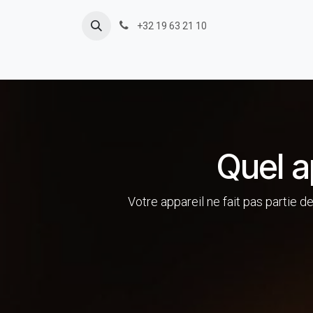
Se rendre au contenu
+32 19 63 21 10
Quel a
Votre appareil ne fait pas partie 