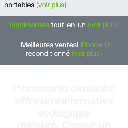
portables
(voir plus)
Imprimantes
tout-en-un
(voir plus)
Meilleures ventes! ​
iPhone 12
-
reconditionné
(voir plus)
L'économie circulaire
offre une alternative
écologique
majeure. Choisir un