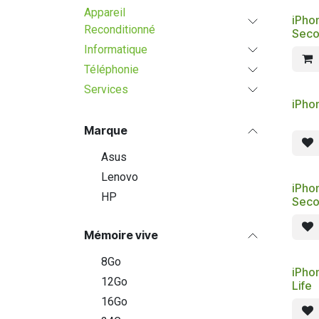
Appareil
iPho
Reconditionné
Seco
Informatique
Téléphonie
Services
iPho
Marque
Asus
Lenovo
iPho
HP
Seco
Mémoire vive
8Go
iPho
12Go
Life
16Go