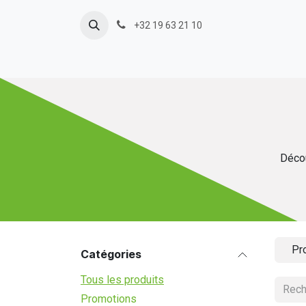
Se rendre au contenu
+32 19 63 21 10
Décou
Pr
Catégories
Tous les produits
Promotions