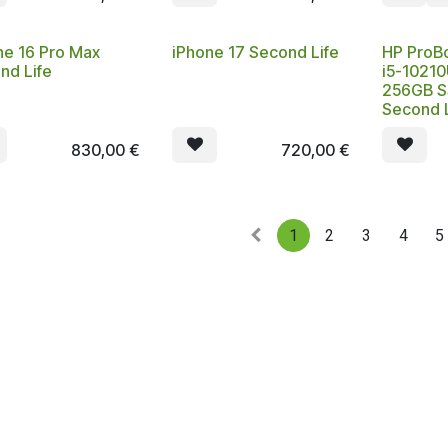
ne 16 Pro Max
iPhone 17 Second Life
HP ProB
nd Life
i5-10210
256GB S
Second L
830,00
€
720,00
€
1
2
3
4
5