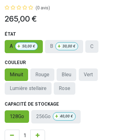
(0 avis)
265,00
€
ÉTAT
+
+
A
B
C
50,00
€
30,00
€
COULEUR
Minuit
Rouge
Bleu
Vert
Lumière stellaire
Rose
CAPACITÉ DE STOCKAGE
+
256Go
128Go
40,00
€