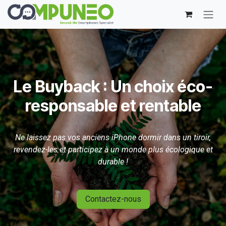
Se rendre au contenu
Le Buyback : Un choix éco-
responsable et rentable
Ne laissez pas vos anciens iPhone dormir dans un tiroir,
revendez-les et participez à un monde plus écologique et
durable !
Contactez-nous