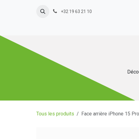
Se rendre au contenu
+32 19 63 21 10
Décou
Tous les produits
Face arrière iPhone 15 Pr