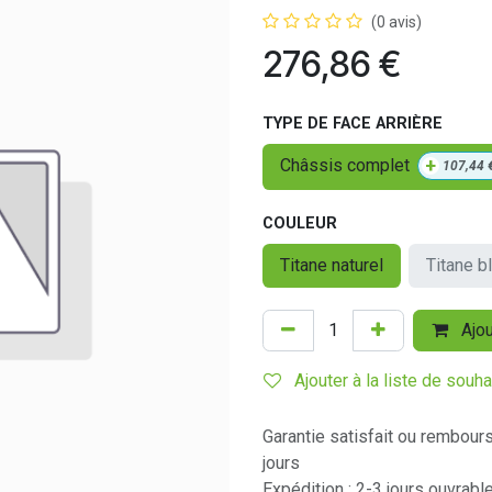
(0 avis)
276,86
€
TYPE DE FACE ARRIÈRE
+
Châssis complet
107,44
COULEUR
Titane naturel
Titane b
Ajou
Ajouter à la liste de souha
Garantie satisfait ou rembour
jours
Expédition : 2-3 jours ouvrabl