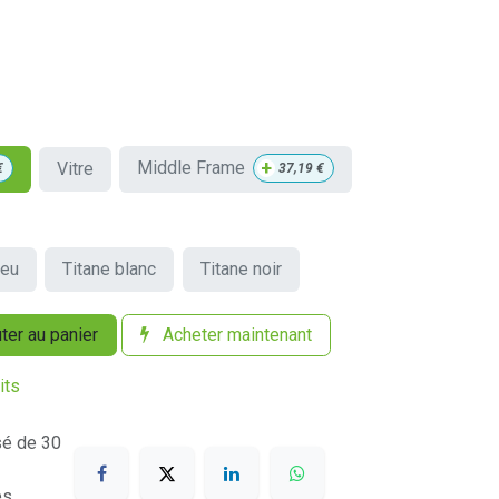
+
Middle Frame
Vitre
€
37,19
€
leu
Titane blanc
Titane noir
ter au panier
Acheter maintenant
its
sé de 30
es