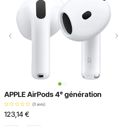
APPLE AirPods 4ᵉ génération
(0 avis)
123,14
€