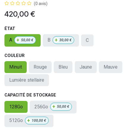
(0 avis)
420,00
€
ÉTAT
+
+
A
B
C
50,00
€
30,00
€
COULEUR
Minuit
Rouge
Bleu
Jaune
Mauve
Lumière stellaire
CAPACITÉ DE STOCKAGE
+
256Go
128Go
50,00
€
+
512Go
100,00
€