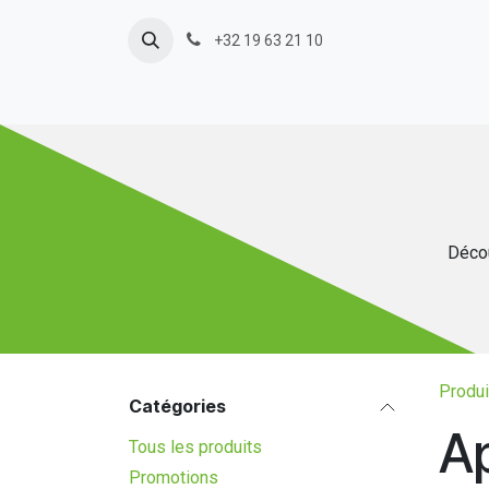
Se rendre au contenu
+32 19 63 21 10
Décou
Produi
Catégories
Ap
Tous les produits
Promotions