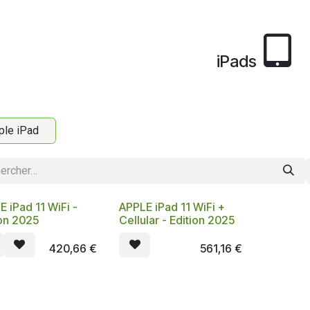
iPads
ple iPad
 iPad 11 WiFi -
APPLE iPad 11 WiFi +
ion 2025
Cellular - Edition 2025
420,66
€
561,16
€