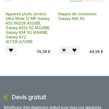
Appareil photo arrière
Nappe de connexion
Ultra Wide 12 MP Galaxy
Galaxy A54 5G
A52 (A525F,A526B),
Galaxy A52s 5G (A528B),
Galaxy A54 5G (A546B),
Galaxy A72
(A725F,A726B)
74,38
€
49,59
€
Devis gratuit
Bénéficiez d'un diagnostic gratuit pour tous vos appareils