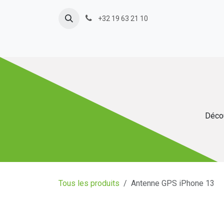
Se rendre au contenu
+32 19 63 21 10
Décou
Tous les produits
Antenne GPS iPhone 13