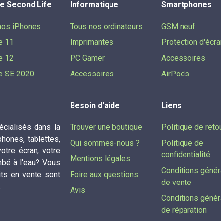
e Second Life
Informatique
Smartphones
nos iPhones
Tous nos ordinateurs
GSM neuf
e 11
Imprimantes
Protection d'écra
e 12
PC Gamer
Accessoires
e SE 2020
Accessoires
AirPods
Besoin d'aide
Liens
cialisés dans la
Trouver une boutique
Politique de reto
phones, tablettes,
Qui sommes-nous ?
Politique de
tre écran, votre
confidentialité
Mentions légales
mbé à l'eau? Vous
Conditions génér
its en vente sont
Foire aux questions
de vente
.
Avis
Conditions génér
de réparation