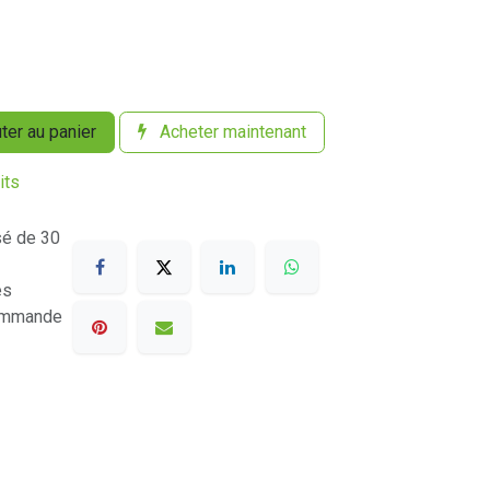
ter au panier
Acheter maintenant
its
sé de 30
es
commande