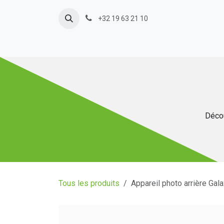
Se rendre au contenu
+32 19 63 21 10
Décou
Tous les produits
Appareil photo arrière Ga