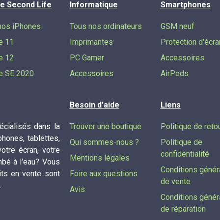
e Second Life
Informatique
Smartphones
nos iPhones
Tous nos ordinateurs
GSM neuf
e 11
Imprimantes
Protection d'écra
e 12
PC Gamer
Accessoires
e SE 2020
Accessoires
AirPods
Besoin d'aide
Liens
cialisés dans la
Trouver une boutique
Politique de reto
phones, tablettes,
Qui sommes-nous ?
Politique de
tre écran, votre
confidentialité
Mentions légales
mbé à l'eau? Vous
Conditions génér
its en vente sont
Foire aux questions
de vente
.
Avis
Conditions génér
de réparation