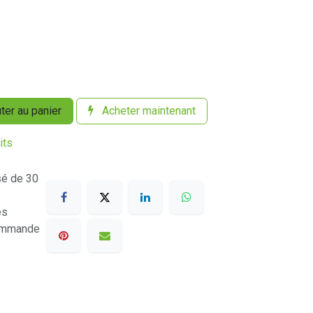
ter au panier
Acheter maintenant
its
sé de 30
es
commande