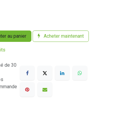
ter au panier
Acheter maintenant
its
sé de 30
es
commande