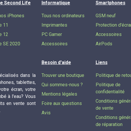
e Second Life
Informatique
Smartphones
nos iPhones
Tous nos ordinateurs
GSM neuf
e 11
Imprimantes
Protection d'écra
e 12
PC Gamer
Accessoires
e SE 2020
Accessoires
AirPods
Besoin d'aide
Liens
cialisés dans la
Trouver une boutique
Politique de reto
phones, tablettes,
Qui sommes-nous ?
Politique de
tre écran, votre
confidentialité
Mentions légales
mbé à l'eau? Vous
Conditions génér
its en vente sont
Foire aux questions
de vente
.
Avis
Conditions génér
de réparation