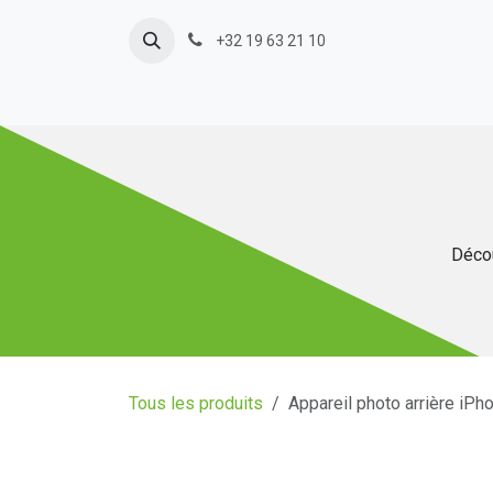
Se rendre au contenu
+32 19 63 21 10
Décou
Tous les produits
Appareil photo arrière iPh