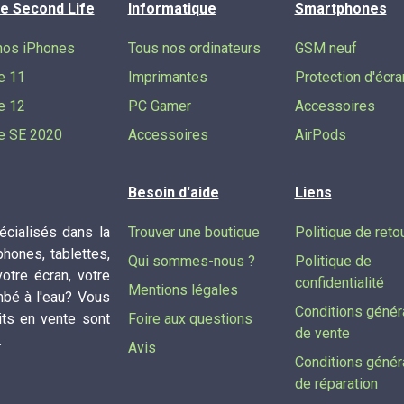
e Second Life
Informatique
Smartphones
nos iPhones
Tous nos ordinateurs
GSM neuf
e 11
Imprimantes
Protection d'écra
e 12
PC Gamer
Accessoires
e SE 2020
Accessoires
AirPods
Besoin d'aide
Liens
cialisés dans la
Trouver une boutique
Politique de reto
phones, tablettes,
Qui sommes-nous ?
Politique de
tre écran, votre
confidentialité
Mentions légales
mbé à l'eau? Vous
Conditions génér
its en vente sont
Foire aux questions
de vente
.
Avis
Conditions génér
de réparation