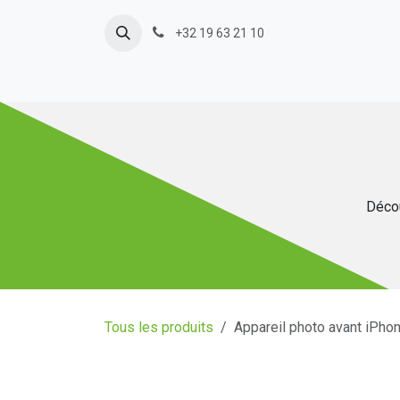
Se rendre au contenu
+32 19 63 21 10
Décou
Tous les produits
Appareil photo avant iPho