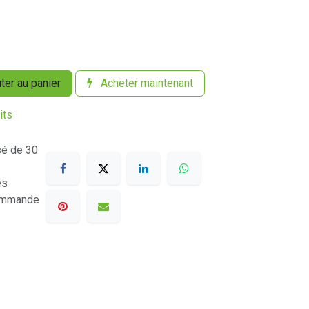
ter au panier
Acheter maintenant
its
sé de 30
es
commande