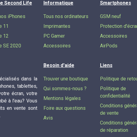
e Second Life
Informatique
Smartphones
nos iPhones
Tous nos ordinateurs
GSM neuf
e 11
Imprimantes
Protection d'écra
e 12
PC Gamer
Accessoires
e SE 2020
Accessoires
AirPods
Besoin d'aide
Liens
cialisés dans la
Trouver une boutique
Politique de reto
phones, tablettes,
Qui sommes-nous ?
Politique de
tre écran, votre
confidentialité
Mentions légales
mbé à l'eau? Vous
Conditions génér
its en vente sont
Foire aux questions
de vente
.
Avis
Conditions génér
de réparation