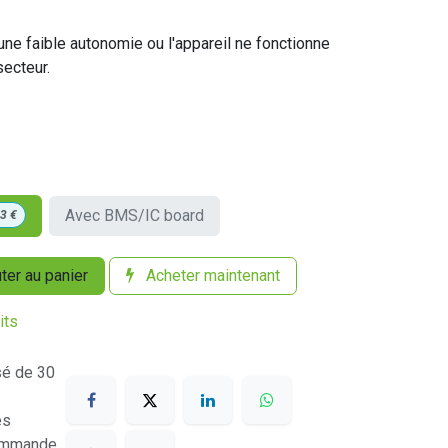
une faible autonomie ou l'appareil ne fonctionne
secteur.
Avec BMS/IC board
53
€
ter au panier
Acheter maintenant
its
sé de 30
es
commande