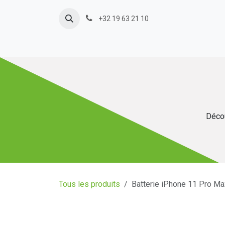
Se rendre au contenu
+32 19 63 21 10
Décou
Tous les produits
Batterie iPhone 11 Pro Ma