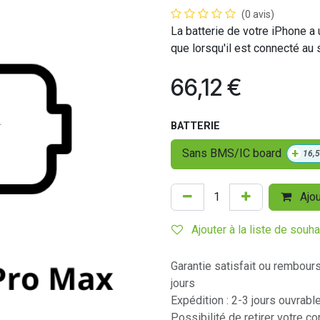
(0 avis)
La batterie de votre iPhone a 
que lorsqu'il est connecté au 
66,12
€
BATTERIE
+
Sans BMS/IC board
16,
Ajou
Ajouter à la liste de souha
Garantie satisfait ou rembour
jours
Expédition : 2-3 jours ouvrabl
Possibilité de retirer votre 