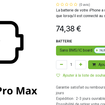
(0 avis)
La batterie de votre iPhone a 
que lorsqu'il est connecté au 
74,38
€
BATTERIE
+
Sans BMS/IC board
16,
Ajou
Ajouter à la liste de souha
Garantie satisfait ou rembour
jours
Expédition : 2-3 jours ouvrabl
Possibilité de retirer votre 