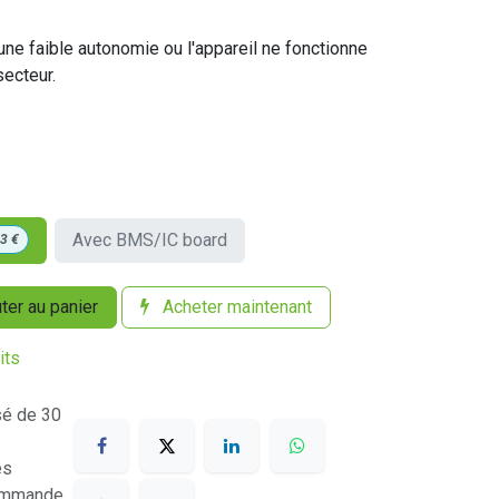
une faible autonomie ou l'appareil ne fonctionne
secteur.
Avec BMS/IC board
53
€
ter au panier
Acheter maintenant
its
sé de 30
es
commande