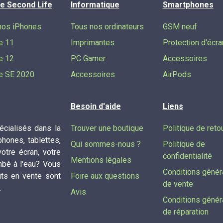
e Second Life
Informatique
Smartphones
nos iPhones
Tous nos ordinateurs
GSM neuf
e 11
Imprimantes
Protection d'écra
e 12
PC Gamer
Accessoires
e SE 2020
Accessoires
AirPods
Besoin d'aide
Liens
cialisés dans la
Trouver une boutique
Politique de reto
phones, tablettes,
Qui sommes-nous ?
Politique de
tre écran, votre
confidentialité
Mentions légales
mbé à l'eau? Vous
Conditions génér
its en vente sont
Foire aux questions
de vente
.
Avis
Conditions génér
de réparation