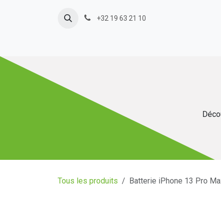
Se rendre au contenu
+32 19 63 21 10
Décou
Tous les produits
Batterie iPhone 13 Pro Ma