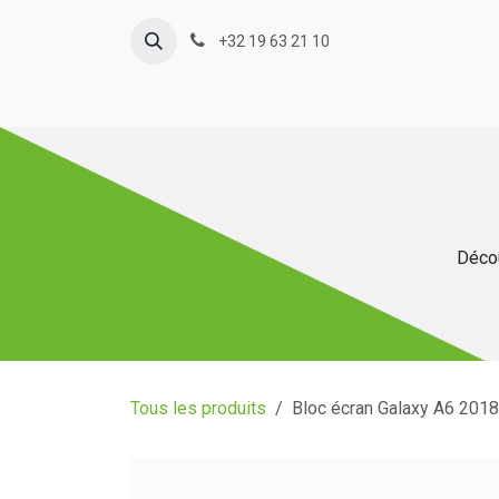
Se rendre au contenu
+32 19 63 21 10
Décou
Tous les produits
Bloc écran Galaxy A6 201