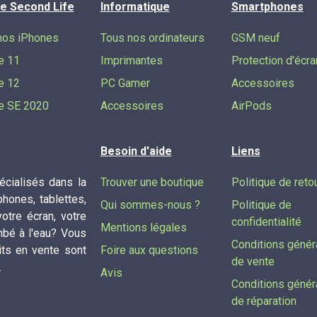
e Second Life
Informatique
Smartphones
nos iPhones
Tous nos ordinateurs
GSM neuf
e 11
Imprimantes
Protection d'écra
e 12
PC Gamer
Accessoires
e SE 2020
Accessoires
AirPods
Besoin d'aide
Liens
cialisés dans la
Trouver une boutique
Politique de reto
phones, tablettes,
Qui sommes-nous ?
Politique de
tre écran, votre
confidentialité
Mentions légales
mbé à l'eau? Vous
Conditions génér
its en vente sont
Foire aux questions
de vente
.
Avis
Conditions génér
de réparation