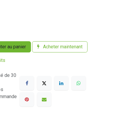
ter au panier
Acheter maintenant
its
sé de 30
es
commande