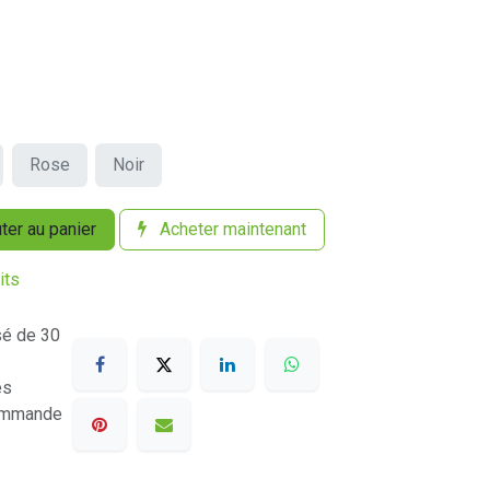
Rose
Noir
ter au panier
Acheter maintenant
its
sé de 30
es
commande