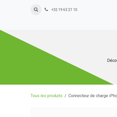
Se rendre au contenu
+32 19 63 21 10
Décou
Tous les produits
Connecteur de charge iPh