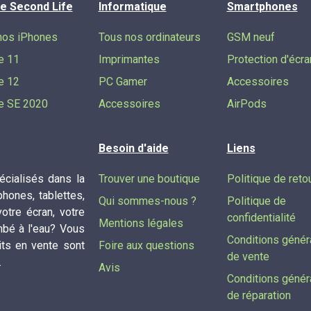
e Second Life
Informatique
Smartphones
nos iPhones
Tous nos ordinateurs
GSM neuf
e 11
Imprimantes
Protection d'écra
e 12
PC Gamer
Accessoires
e SE 2020
Accessoires
AirPods
Besoin d'aide
Liens
cialisés dans la
Trouver une boutique
Politique de reto
phones, tablettes,
Qui sommes-nous ?
Politique de
tre écran, votre
confidentialité
Mentions légales
mbé à l'eau? Vous
Conditions génér
its en vente sont
Foire aux questions
de vente
.
Avis
Conditions génér
de réparation