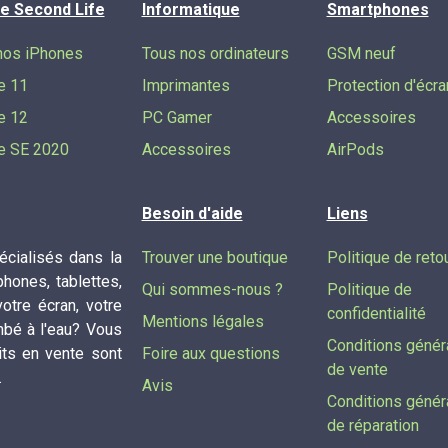
e Second Life
Informatique
Smartphones
nos iPhones
Tous nos ordinateurs
GSM neuf
e 11
Imprimantes
Protection d'écra
e 12
PC Gamer
Accessoires
e SE 2020
Accessoires
AirPods
Besoin d'aide
Liens
cialisés dans la
Trouver une boutique
Politique de reto
phones, tablettes,
Qui sommes-nous ?
Politique de
tre écran, votre
confidentialité
Mentions légales
mbé à l'eau? Vous
Conditions génér
its en vente sont
Foire aux questions
de vente
.
Avis
Conditions génér
de réparation