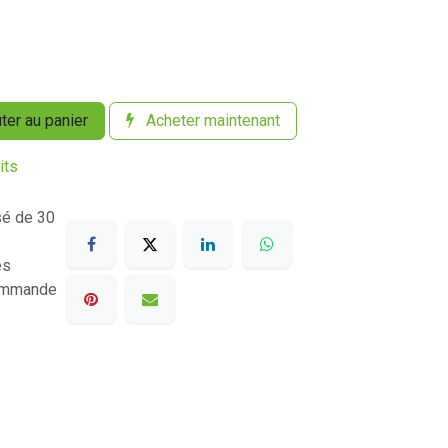
ter au panier
Acheter maintenant
its
sé de 30
es
commande