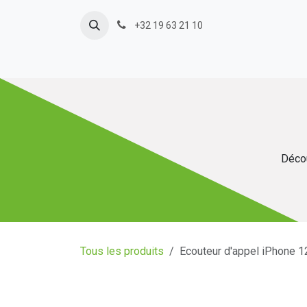
Se rendre au contenu
+32 19 63 21 10
Décou
Tous les produits
Ecouteur d'appel iPhone 1