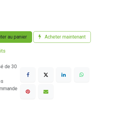
ter au panier
Acheter maintenant
its
sé de 30
es
commande