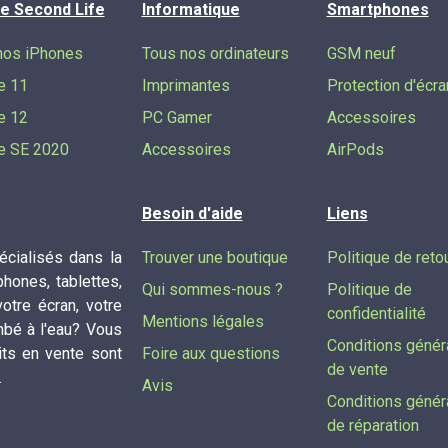
e Second Life
Informatique
Smartphones
nos iPhones
Tous nos ordinateurs
GSM neuf
e 11
Imprimantes
Protection d'écra
e 12
PC Gamer
Accessoires
e SE 2020
Accessoires
AirPods
Besoin d'aide
Liens
cialisés dans la
Trouver une boutique
Politique de reto
phones, tablettes,
Qui sommes-nous ?
Politique de
tre écran, votre
confidentialité
Mentions légales
mbé à l'eau? Vous
Conditions génér
its en vente sont
Foire aux questions
de vente
.
Avis
Conditions génér
de réparation