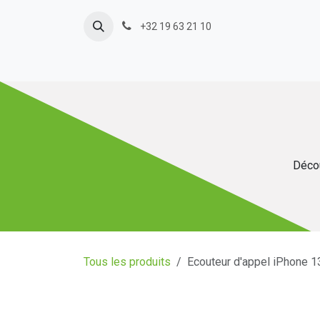
Se rendre au contenu
+32 19 63 21 10
Décou
Tous les produits
Ecouteur d'appel iPhone 1