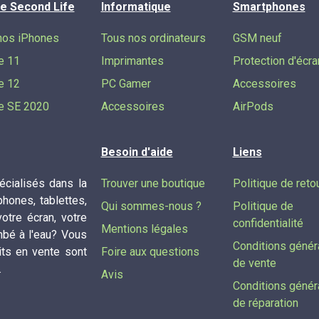
e Second Life
Informatique
Smartphones
nos iPhones
Tous nos ordinateurs
GSM neuf
e 11
Imprimantes
Protection d'écra
e 12
PC Gamer
Accessoires
e SE 2020
Accessoires
AirPods
Besoin d'aide
Liens
cialisés dans la
Trouver une boutique
Politique de reto
phones, tablettes,
Qui sommes-nous ?
Politique de
tre écran, votre
confidentialité
Mentions légales
mbé à l'eau? Vous
Conditions génér
its en vente sont
Foire aux questions
de vente
.
Avis
Conditions génér
de réparation