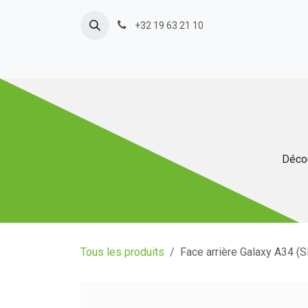
Se rendre au contenu
+32 19 63 21 10
Décou
Tous les produits
Face arrière Galaxy A34 