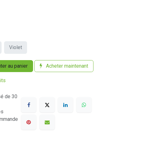
Violet
ter au panier
Acheter maintenant
its
sé de 30
es
commande