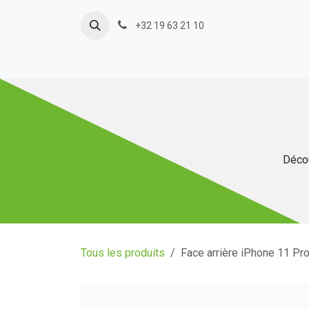
Se rendre au contenu
+32 19 63 21 10
Décou
Tous les produits
Face arrière iPhone 11 Pr