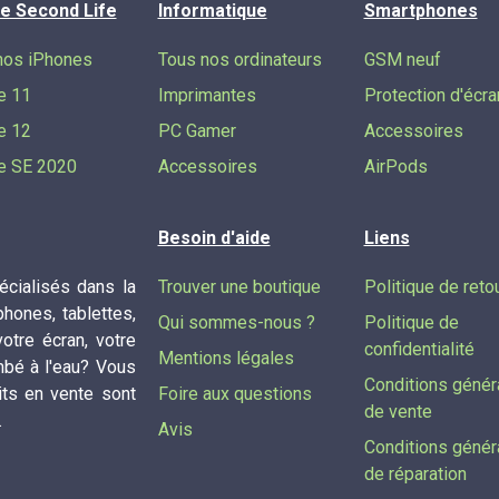
e Second Life
Informatique
Smartphones
nos iPhones
Tous nos ordinateurs
GSM neuf
e 11
Imprimantes
Protection d'écra
e 12
PC Gamer
Accessoires
e SE 2020
Accessoires
AirPods
Besoin d'aide
Liens
cialisés dans la
Trouver une boutique
Politique de reto
phones, tablettes,
Qui sommes-nous ?
Politique de
tre écran, votre
confidentialité
Mentions légales
mbé à l'eau? Vous
Conditions génér
its en vente sont
Foire aux questions
de vente
.
Avis
Conditions génér
de réparation