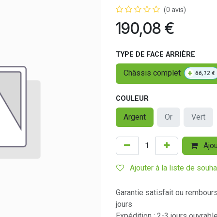
(0 avis)
190,08
€
TYPE DE FACE ARRIÈRE
+
Châssis complet
66,12
€
COULEUR
Argent
Or
Vert
Ajou
Ajouter à la liste de souha
Garantie satisfait ou rembour
jours
Expédition : 2-3 jours ouvrabl