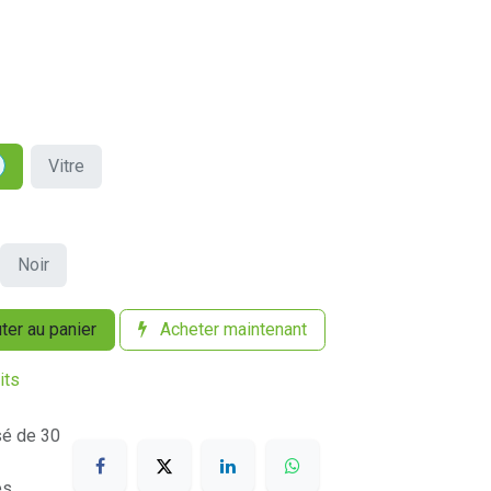
Vitre
Noir
ter au panier
Acheter maintenant
its
sé de 30
es