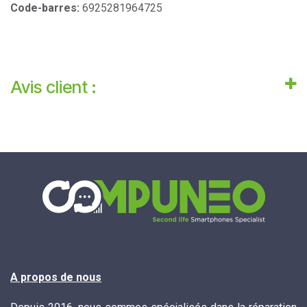
Code-barres:
6925281964725
Avis client :
A propos de nous