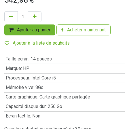
342,98
€
Ajouter au panier
Acheter maintenant
Ajouter à la liste de souhaits
Taille écran
:
14 pouces
Marque
:
HP
Processeur
:
Intel Core i5
Mémoire vive
:
8Go
Carte graphique
:
Carte graphique partagée
Capacité disque dur
:
256 Go
Ecran tactile
:
Non
Garantie satisfait ou remboursé de 30 jours