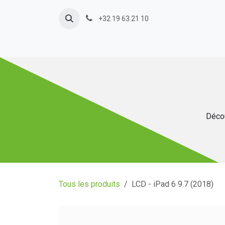
Se rendre au contenu
+32 19 63 21 10
Décou
Tous les produits
LCD - iPad 6 9.7 (2018)