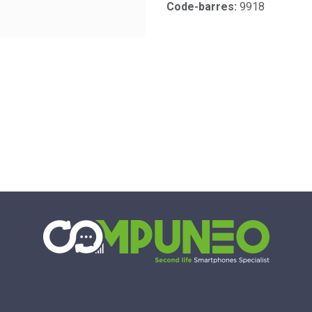
Code-barres:
9918