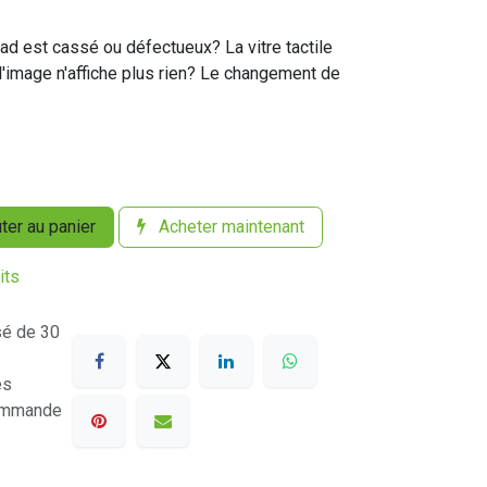
ad est cassé ou défectueux? La vitre tactile
l'image n'affiche plus rien? Le changement de
ter au panier
Acheter maintenant
its
sé de 30
es
commande