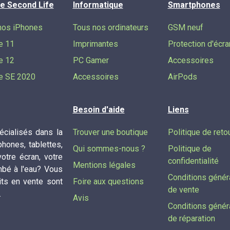
e Second Life
Informatique
Smartphones
nos iPhones
Tous nos ordinateurs
GSM neuf
e 11
Imprimantes
Protection d'écra
e 12
PC Gamer
Accessoires
e SE 2020
Accessoires
AirPods
Besoin d'aide
Liens
cialisés dans la
Trouver une boutique
Politique de reto
phones, tablettes,
Qui sommes-nous ?
Politique de
tre écran, votre
confidentialité
Mentions légales
mbé à l'eau? Vous
Conditions génér
its en vente sont
Foire aux questions
de vente
.
Avis
Conditions génér
de réparation