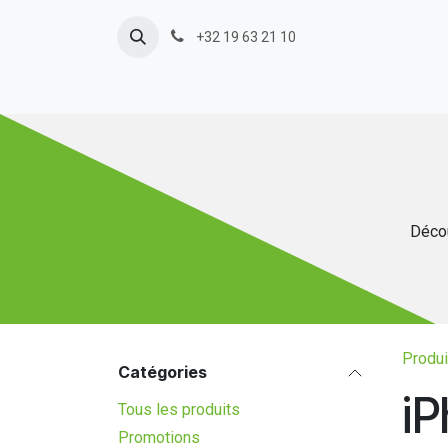
Se rendre au contenu
+32 19 63 21 10
Décou
Produi
Catégories
iP
Tous les produits
Promotions