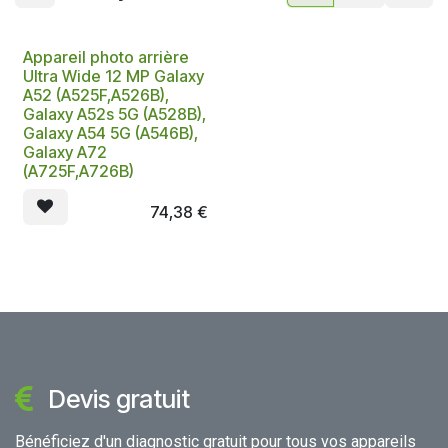
Appareil photo arrière
Ultra Wide 12 MP Galaxy
A52 (A525F,A526B),
Galaxy A52s 5G (A528B),
Galaxy A54 5G (A546B),
Galaxy A72
(A725F,A726B)
74,38
€
Devis gratuit
Bénéficiez d'un diagnostic gratuit pour tous vos appareils