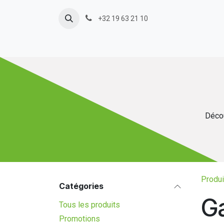
Se rendre au contenu
+32 19 63 21 10
Décou
Produi
Catégories
G
Tous les produits
Promotions