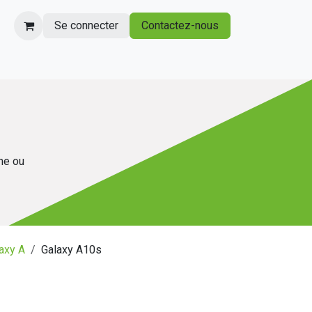
Se connecter
Contactez-nous
gne ou
axy A
Galaxy A10s