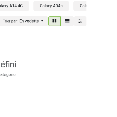
alaxy A14 4G
Galaxy A04s
Galaxy A73 5G
En vedette
Trier par :
éfini
catégorie.