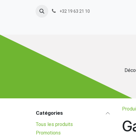
Se rendre au contenu
+32 19 63 21 10
Décou
Produi
Catégories
Ga
Tous les produits
Promotions