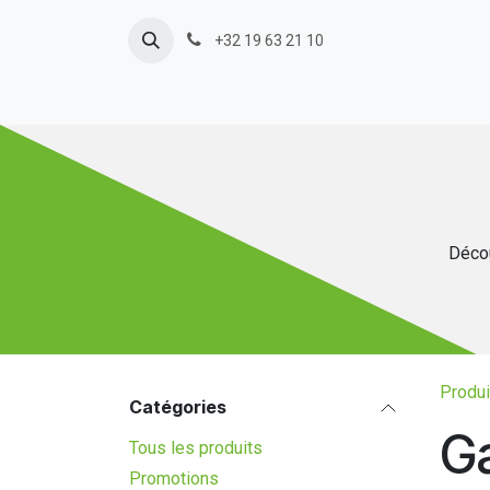
Se rendre au contenu
+32 19 63 21 10
Décou
Produi
Catégories
Ga
Tous les produits
Promotions