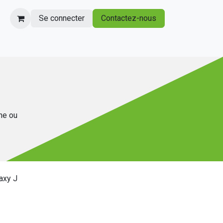
Se connecter
Contactez-nous
gne ou
axy J