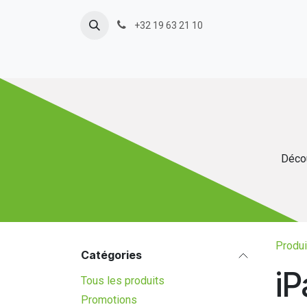
Se rendre au contenu
+32 19 63 21 10
Décou
Produi
Catégories
iP
Tous les produits
Promotions