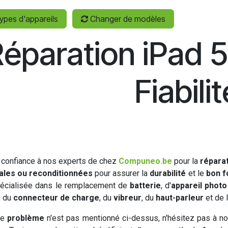
ypes d'appareils
Changer de modèles
éparation iPad 5 
Fiabilit
 confiance à nos experts de chez
Compuneo.be
pour la
répara
nales ou reconditionnées
pour assurer la
durabilité
et le
bon f
pécialisée dans le remplacement de
batterie
, d'
appareil photo
, du
connecteur de charge
, du
vibreur
, du
haut-parleur
et de l
re
problème
n'est pas mentionné ci-dessus, n'hésitez pas à 