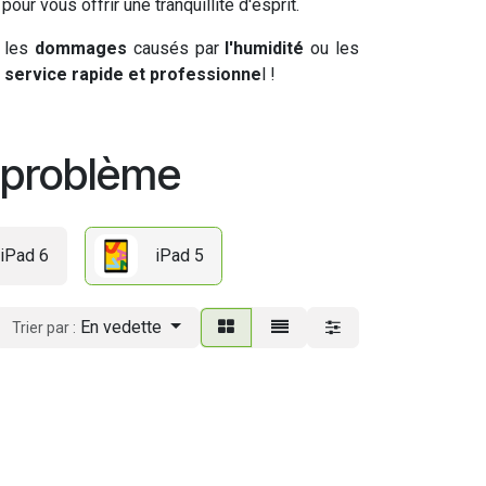
pour vous offrir une tranquillité d'esprit.
r les
dommages
causés par
l'humidité
ou les
n
service rapide et professionne
l !
e problème
iPad 6
iPad 5
En vedette
Trier par :