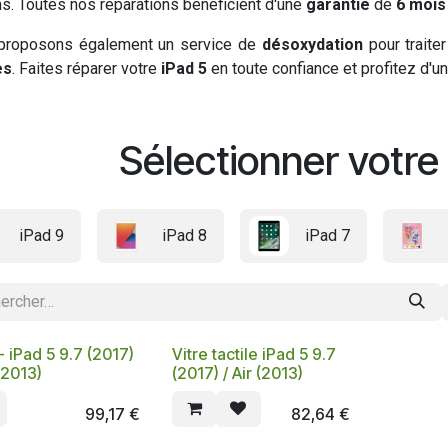
s. Toutes nos réparations bénéficient d'une
garantie
de
6 mois
proposons également un service de
désoxydation
pour traite
es
. Faites réparer votre
iPad 5
en toute confiance et profitez d'u
Sélectionner votr
iPad 9
iPad 8
iPad 7
 iPad 5 9.7 (2017)
Vitre tactile iPad 5 9.7
 (2013)
(2017) / Air (2013)
99,17
€
82,64
€