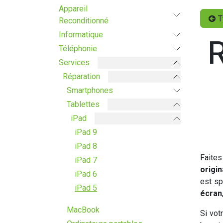
Appareil
T
Reconditionné
Informatique
R
Téléphonie
Services
Réparation
Smartphones
Tablettes
iPad
iPad 9
iPad 8
Faites
iPad 7
origi
iPad 6
est s
iPad 5
écran
MacBook
Si vot