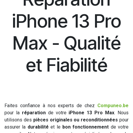
iPhone 13 Pro
Max - Qualité
et Fiabilité
Faites confiance à nos experts de chez
Compuneo.be
pour la
réparation
de votre
iPhone 13 Pro Max
. Nous
utilisons des
pièces originales ou reconditionnées
pour
assurer la
durabilité
et le
bon fonctionnement
de votre