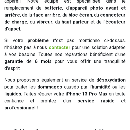
appareil. Notre équipe est spécialisée dans le
remplacement de
batterie
, d'
appareil photo avant et
arrière
, de la
face arrière
, du
bloc écran
, du
connecteur
de charge
, du
vibreur
, du
haut-parleur
et de l'
écouteur
d'appel
.
Si votre
problème
n'est pas mentionné ci-dessus,
n'hésitez pas à nous
contacter
pour une solution adaptée
à vos besoins. Toutes nos réparations bénéficient d'une
garantie
de
6 mois
pour vous offrir une tranquillité
d'esprit.
Nous proposons également un service de
désoxydation
pour traiter les
dommages
causés par
l'humidité
ou les
liquides
. Faites réparer votre
iPhone 13 Pro Max
en toute
confiance et profitez d'un
service rapide et
professionne
l !