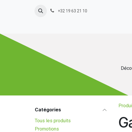
Se rendre au contenu
+32 19 63 21 10
Décou
Produi
Catégories
G
Tous les produits
Promotions