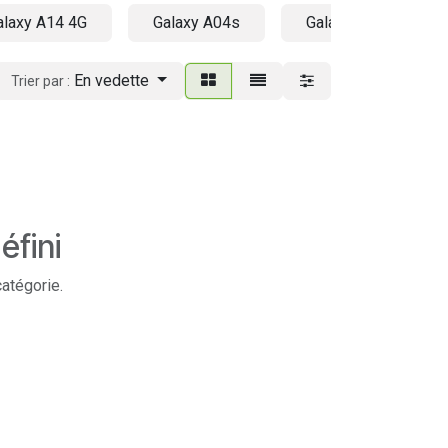
alaxy A14 4G
Galaxy A04s
Galaxy A73 5G
En vedette
Trier par :
éfini
catégorie.